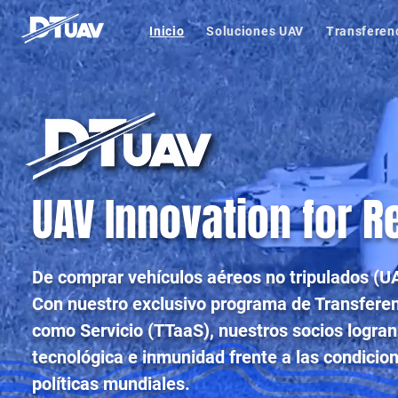
Inicio
Soluciones UAV
Transferen
UAV Innovation for R
De comprar vehículos aéreos no tripulados (UA
Con nuestro exclusivo programa de Transferen
como Servicio (TTaaS), nuestros socios logra
tecnológica e inmunidad frente a las condici
políticas mundiales.