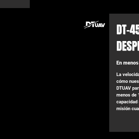
DT-4
DESP
En menos 
La velocida
cómo nuest
DTUAV par
menos de 
capacidad d
misión cua