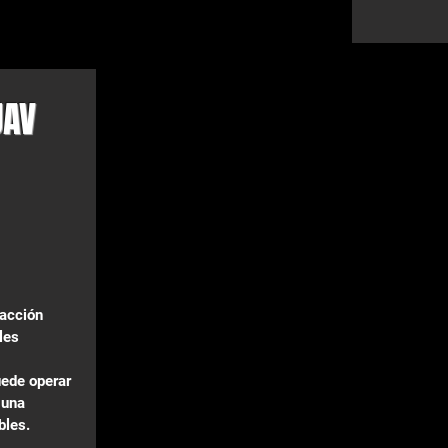
UAV
 acción
les
uede operar
 una
bles.