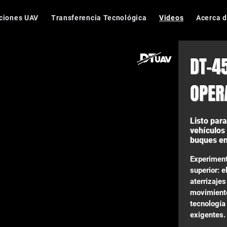
ciones UAV
Transferencia Tecnológica
Videos
Acerca 
DT-4
OPER
Listo par
vehículos
buques e
Experiment
superior: 
aterrizaje
movimiento
tecnología
exigentes.